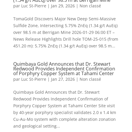
(1.34 g/t AuEq) over 98.5 m at Berrigan Mine
par
Luc St-Pierre
|
Jan 29, 2026
|
Non classé
TomaGold Discovers Major New Deep Semi-Massive
Sulfide Zone, Intersecting 5.75% ZnEq (1.34 g/t AuEq)
over 98.5 m at Berrigan Mine 2026-01-29 06:00 ET –
News Release Highlights Drill hole TOM-25-015 (from
451.20 m): 5.75% ZnEq (1.34 g/t AuEq) over 98.5 m...
Quimbaya Gold Announces that Dr. Stewart
Redwood Provides Independent Confirmation
of Porphyry Copper System at Tahami Center
par
Luc St-Pierre
|
Jan 27, 2026
|
Non classé
Quimbaya Gold Announces that Dr. Stewart
Redwood Provides Independent Confirmation of
Porphyry Copper System at Tahami Center Site visit
by 40-year porphyry specialist validates 2.0 x 1.4 km
Cu-Au-Mo system with complete alteration zonation
and geological setting...