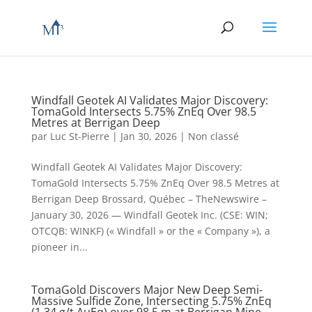
Windfall Geotek AI Validates Major Discovery:
TomaGold Intersects 5.75% ZnEq Over 98.5
Metres at Berrigan Deep
par
Luc St-Pierre
|
Jan 30, 2026
|
Non classé
Windfall Geotek AI Validates Major Discovery:
TomaGold Intersects 5.75% ZnEq Over 98.5 Metres at
Berrigan Deep Brossard, Québec – TheNewswire –
January 30, 2026 — Windfall Geotek Inc. (CSE: WIN;
OTCQB: WINKF) (« Windfall » or the « Company »), a
pioneer in...
TomaGold Discovers Major New Deep Semi-
Massive Sulfide Zone, Intersecting 5.75% ZnEq