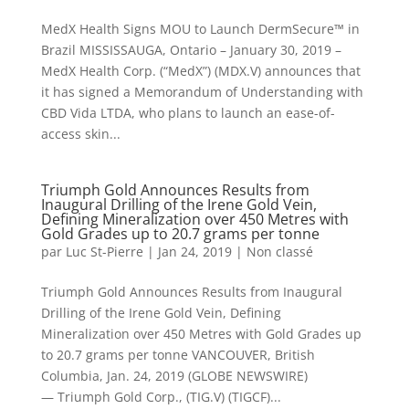
MedX Health Signs MOU to Launch DermSecure™ in
Brazil MISSISSAUGA, Ontario – January 30, 2019 –
MedX Health Corp. (“MedX”) (MDX.V) announces that
it has signed a Memorandum of Understanding with
CBD Vida LTDA, who plans to launch an ease-of-
access skin...
Triumph Gold Announces Results from
Inaugural Drilling of the Irene Gold Vein,
Defining Mineralization over 450 Metres with
Gold Grades up to 20.7 grams per tonne
par
Luc St-Pierre
|
Jan 24, 2019
|
Non classé
Triumph Gold Announces Results from Inaugural
Drilling of the Irene Gold Vein, Defining
Mineralization over 450 Metres with Gold Grades up
to 20.7 grams per tonne VANCOUVER, British
Columbia, Jan. 24, 2019 (GLOBE NEWSWIRE)
— Triumph Gold Corp., (TIG.V) (TIGCF)...