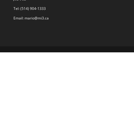
Tel: (514) 904-1333
Email: mario@mi3.ca