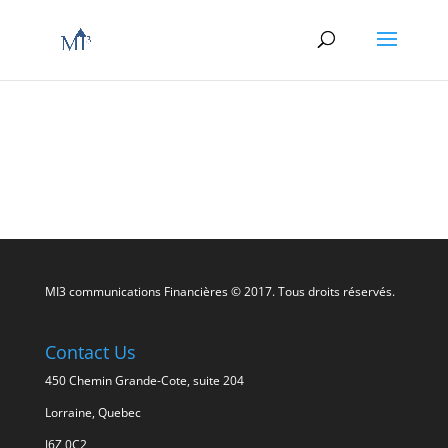
MI3 communications Financières © 2017. Tous droits réservés.
Contact Us
450 Chemin Grande-Cote, suite 204
Lorraine, Quebec
J6Z 0C2