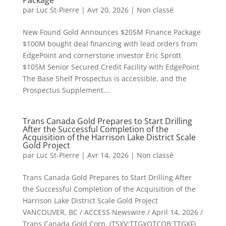
Package
par
Luc St-Pierre
|
Avr 20, 2026
|
Non classé
New Found Gold Announces $205M Finance Package
$100M bought deal financing with lead orders from
EdgePoint and cornerstone investor Eric Sprott
$105M Senior Secured Credit Facility with EdgePoint
The Base Shelf Prospectus is accessible, and the
Prospectus Supplement...
Trans Canada Gold Prepares to Start Drilling
After the Successful Completion of the
Acquisition of the Harrison Lake District Scale
Gold Project
par
Luc St-Pierre
|
Avr 14, 2026
|
Non classé
Trans Canada Gold Prepares to Start Drilling After
the Successful Completion of the Acquisition of the
Harrison Lake District Scale Gold Project
VANCOUVER, BC / ACCESS Newswire / April 14, 2026 /
Trans Canada Gold Corp. (TSXV:TTG)(OTCQB:TTGXF)