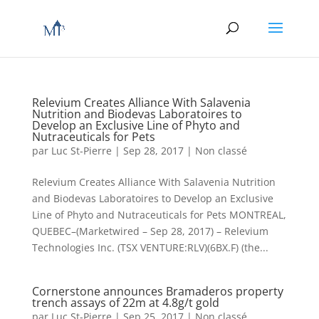
Relevium Creates Alliance With Salavenia
Nutrition and Biodevas Laboratoires to
Develop an Exclusive Line of Phyto and
Nutraceuticals for Pets
par
Luc St-Pierre
|
Sep 28, 2017
|
Non classé
Relevium Creates Alliance With Salavenia Nutrition
and Biodevas Laboratoires to Develop an Exclusive
Line of Phyto and Nutraceuticals for Pets MONTREAL,
QUEBEC–(Marketwired – Sep 28, 2017) – Relevium
Technologies Inc. (TSX VENTURE:RLV)(6BX.F) (the...
Cornerstone announces Bramaderos property
trench assays of 22m at 4.8g/t gold
par
Luc St-Pierre
|
Sep 25, 2017
|
Non classé