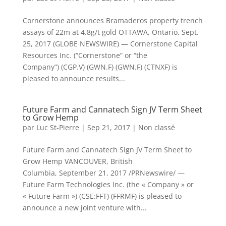
Cornerstone announces Bramaderos property trench
assays of 22m at 4.8g/t gold OTTAWA, Ontario, Sept.
25, 2017 (GLOBE NEWSWIRE) — Cornerstone Capital
Resources Inc. (“Cornerstone” or “the
Company”) (CGP.V) (GWN.F) (GWN.F) (CTNXF) is
pleased to announce results...
Future Farm and Cannatech Sign JV Term Sheet
to Grow Hemp
par
Luc St-Pierre
|
Sep 21, 2017
|
Non classé
Future Farm and Cannatech Sign JV Term Sheet to
Grow Hemp VANCOUVER, British
Columbia, September 21, 2017 /PRNewswire/ —
Future Farm Technologies Inc. (the « Company » or
« Future Farm ») (CSE:FFT) (FFRMF) is pleased to
announce a new joint venture with...