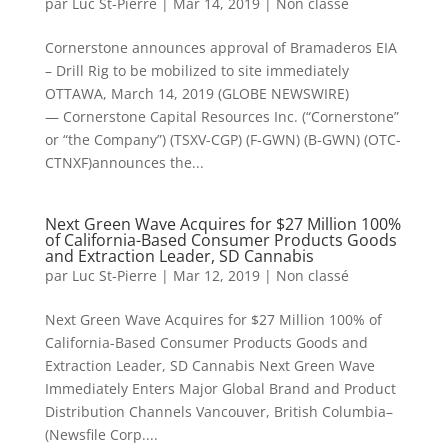
par
Luc St-Pierre
|
Mar 14, 2019
|
Non classé
Cornerstone announces approval of Bramaderos EIA
– Drill Rig to be mobilized to site immediately
OTTAWA, March 14, 2019 (GLOBE NEWSWIRE)
— Cornerstone Capital Resources Inc. (“Cornerstone”
or “the Company”) (TSXV-CGP) (F-GWN) (B-GWN) (OTC-
CTNXF)announces the...
Next Green Wave Acquires for $27 Million 100%
of California-Based Consumer Products Goods
and Extraction Leader, SD Cannabis
par
Luc St-Pierre
|
Mar 12, 2019
|
Non classé
Next Green Wave Acquires for $27 Million 100% of
California-Based Consumer Products Goods and
Extraction Leader, SD Cannabis Next Green Wave
Immediately Enters Major Global Brand and Product
Distribution Channels Vancouver, British Columbia–
(Newsfile Corp....