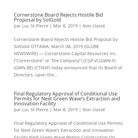
Cornerstone Board Rejects Hostile Bid
Proposal by SolGold
par
Luc St-Pierre
|
Mar 8, 2019
|
Non classé
Cornerstone Board Rejects Hostile Bid Proposal by
SolGold OTTAWA, March 08, 2019 (GLOBE
NEWSWIRE) — Cornerstone Capital Resources Inc.
(“Cornerstone” or “the Company”) (CGP.V) (GWN.F)
(GWN.BE) (CTNXF) today announced that its Board of
Directors, upon the...
Final Regulatory Approval of Conditional Use
Permits for Next Green Wave’s Extraction and
Innovation Facility
par
Luc St-Pierre
|
Mar 8, 2019
|
Non classé
Final Regulatory Approval of Conditional Use Permits
for Next Green Wave’s Extraction and Innovation
Facility Next Green Wave Begins Construction On