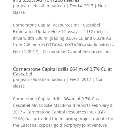
and 0.33% Au from 268 metres
par
jean-sebastien nadeau
|
Fév 14, 2017
|
Non
classé
Cornerstone Capital Resources Inc.: Cascabel
Exploration Update Hole 19 assays – 1132 metres
(true width 500 m) grading 0.50% Cu and 0.33% Au
from 268 metres OTTAWA, ONTARIO–(Marketwired –
Feb 14, 2017) – Cornerstone Capital Resources Inc....
Cornerstone Capital drills 664 m of 0.7% Cu at
Cascabel
par
jean-sebastien nadeau
|
Fév 2, 2017
|
Non
classé
Cornerstone Capital drills 664 m of 0.7% Cu at
Cascabel Mr. Brooke Macdonald reports February 2,
2017 – Cornerstone Capital Resources Inc. (CGP-
TSX.V) has provided the following project update for
the Cascabel copper-gold porphyry joint venture