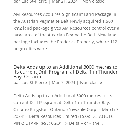
par
Luc St-Pierre
|
Mar 21, 2024
|
Non classé
AM Resources Acquires Significant Land Package in
the Austrian Pegmatite Belt Newly acquired 1,500
km2 land package gives AM Resources control over a
large area of the Austrian Pegmatite Belt. New land
package includes the Frederick Property, where 112
pegmatites were...
Delta Adds up to an Additional 3000 metres to
its current Drill Program at Delta-1 in Thunder
Bay, Ontario
par
Luc St-Pierre
|
Mar 7, 2024
|
Non classé
Delta Adds up to an Additional 3000 metres to its
current Drill Program at Delta-1 in Thunder Bay,
Ontario Kingston, Ontario–(Newsfile Corp. – March 7,
2024) – Delta Resources Limited (TSXV: DLTA) (OTC
PINK: DTARF) (FSE: 6GO1) (« Delta » or « the...