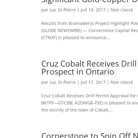
par
Luc St-Pierre
|
Juil 19, 2017
|
Non classé
Results from Bramaderos Project Highlight Pote
(GLOBE NEWSWIRE) — Cornerstone Capital Resou
(CTNXF) is pleased to announce...
Cruz Cobalt Receives Dril
Prospect in Ontario
par
Luc St-Pierre
|
Juil 17, 2017
|
Non classé
Cruz Cobalt Receives Drill Permit Approval fo
BKTPF—OTCBB, A2DMG8–FSE) is pleased to annou
the vicinity of the town of Cobalt,...
Cornerstone to Spin Off 