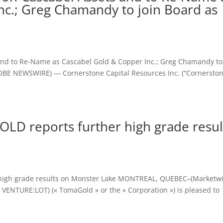
nc.; Greg Chamandy to join Board as
and to Re-Name as Cascabel Gold & Copper Inc.; Greg Chamandy to
OBE NEWSWIRE) — Cornerstone Capital Resources Inc. (“Cornersto
LD reports further high grade resul
 high grade results on Monster Lake MONTREAL, QUEBEC–(Marketw
ENTURE:LOT) (« TomaGold » or the « Corporation ») is pleased to