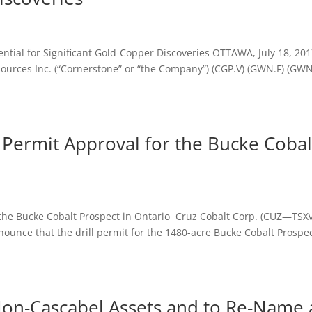
ntial for Significant Gold-Copper Discoveries OTTAWA, July 18, 20
rces Inc. (“Cornerstone” or “the Company”) (CGP.V) (GWN.F) (GWN
l Permit Approval for the Bucke Cobal
r the Bucke Cobalt Prospect in Ontario Cruz Cobalt Corp. (CUZ—TSXv
nce that the drill permit for the 1480-acre Bucke Cobalt Prospec
Non-Cascabel Assets and to Re-Name 