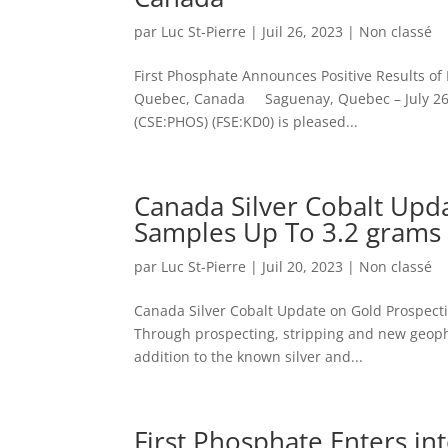
par
Luc St-Pierre
|
Juil 26, 2023
|
Non classé
First Phosphate Announces Positive Results of 
Quebec, Canada Saguenay, Quebec – July 26, 2
(CSE:PHOS) (FSE:KD0) is pleased...
Canada Silver Cobalt Upda
Samples Up To 3.2 grams 
par
Luc St-Pierre
|
Juil 20, 2023
|
Non classé
Canada Silver Cobalt Update on Gold Prospect
Through prospecting, stripping and new geophys
addition to the known silver and...
First Phosphate Enters in