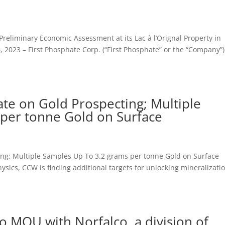
Preliminary Economic Assessment at its Lac à l’Orignal Property in
023 – First Phosphate Corp. (“First Phosphate” or the “Company”)
te on Gold Prospecting; Multiple
per tonne Gold on Surface
ing; Multiple Samples Up To 3.2 grams per tonne Gold on Surface
ics, CCW is finding additional targets for unlocking mineralizatio
to MOU with Norfalco, a division of