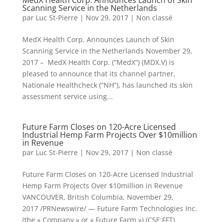
MedX Health Corp. Announces Launch of Skin
Scanning Service in the Netherlands
par
Luc St-Pierre
|
Nov 29, 2017
|
Non classé
MedX Health Corp. Announces Launch of Skin
Scanning Service in the Netherlands November 29,
2017 – MedX Health Corp. (“MedX”) (MDX.V) is
pleased to announce that its channel partner,
Nationale Healthcheck (“NH”), has launched its skin
assessment service using...
Future Farm Closes on 120-Acre Licensed
Industrial Hemp Farm Projects Over $10million
in Revenue
par
Luc St-Pierre
|
Nov 29, 2017
|
Non classé
Future Farm Closes on 120-Acre Licensed Industrial
Hemp Farm Projects Over $10million in Revenue
VANCOUVER, British Columbia, November 29,
2017 /PRNewswire/ — Future Farm Technologies Inc.
(the « Company » or « Future Farm ») (CSE:FFT)