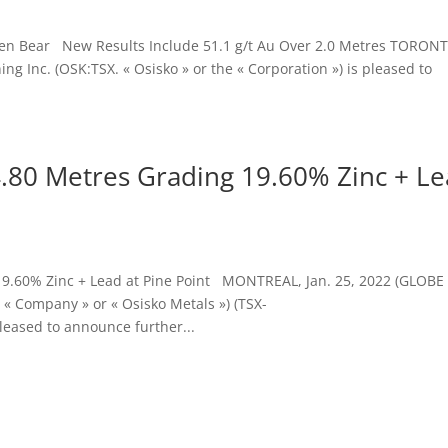
en Bear New Results Include 51.1 g/t Au Over 2.0 Metres TORON
 Inc. (OSK:TSX. « Osisko » or the « Corporation ») is pleased to
4.80 Metres Grading 19.60% Zinc + L
 19.60% Zinc + Lead at Pine Point MONTREAL, Jan. 25, 2022 (GLOBE
« Company » or « Osisko Metals ») (TSX-
eased to announce further...