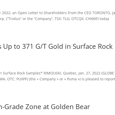
for 2022; an Open Letter to Shareholders From the CEO TORONTO, J
p. (“Troilus” or the “Company”, TSX: TLG; OTCQX: CHXMF) today
 Up to 371 G/T Gold in Surface Rock
in Surface Rock Samples* RIMOUSKI, Quebec, Jan. 27, 2022 (GLOBE
A, OTC: PUXPF) (the « Company » or « Puma ») is pleased to repor
h-Grade Zone at Golden Bear