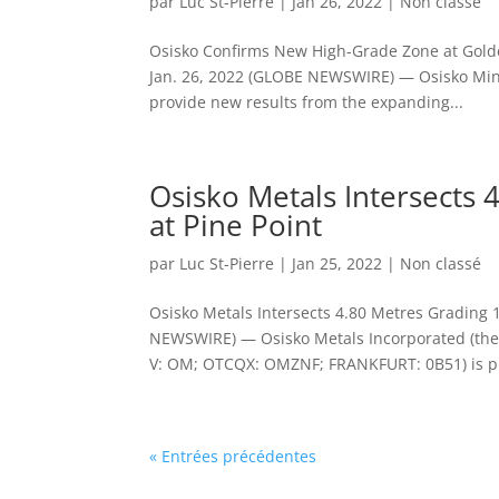
par
Luc St-Pierre
|
Jan 26, 2022
|
Non classé
Osisko Confirms New High-Grade Zone at Gold
Jan. 26, 2022 (GLOBE NEWSWIRE) — Osisko Mining
provide new results from the expanding...
Osisko Metals Intersects 
at Pine Point
par
Luc St-Pierre
|
Jan 25, 2022
|
Non classé
Osisko Metals Intersects 4.80 Metres Grading
NEWSWIRE) — Osisko Metals Incorporated (the 
V: OM; OTCQX: OMZNF; FRANKFURT: 0B51) is pl
« Entrées précédentes