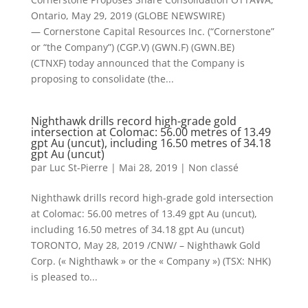
Ontario, May 29, 2019 (GLOBE NEWSWIRE)
— Cornerstone Capital Resources Inc. (“Cornerstone”
or “the Company”) (CGP.V) (GWN.F) (GWN.BE)
(CTNXF) today announced that the Company is
proposing to consolidate (the...
Nighthawk drills record high-grade gold
intersection at Colomac: 56.00 metres of 13.49
gpt Au (uncut), including 16.50 metres of 34.18
gpt Au (uncut)
par
Luc St-Pierre
|
Mai 28, 2019
|
Non classé
Nighthawk drills record high-grade gold intersection
at Colomac: 56.00 metres of 13.49 gpt Au (uncut),
including 16.50 metres of 34.18 gpt Au (uncut)
TORONTO, May 28, 2019 /CNW/ – Nighthawk Gold
Corp. (« Nighthawk » or the « Company ») (TSX: NHK)
is pleased to...