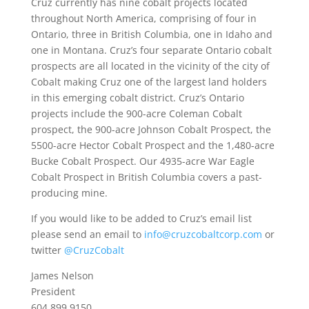
Cruz currently has nine cobalt projects located
throughout North America, comprising of four in
Ontario, three in British Columbia, one in Idaho and
one in Montana. Cruz’s four separate Ontario cobalt
prospects are all located in the vicinity of the city of
Cobalt making Cruz one of the largest land holders
in this emerging cobalt district. Cruz’s Ontario
projects include the 900-acre Coleman Cobalt
prospect, the 900-acre Johnson Cobalt Prospect, the
5500-acre Hector Cobalt Prospect and the 1,480-acre
Bucke Cobalt Prospect. Our 4935-acre War Eagle
Cobalt Prospect in British Columbia covers a past-
producing mine.
If you would like to be added to Cruz’s email list
please send an email to
info@cruzcobaltcorp.com
or
twitter
@CruzCobalt
James Nelson
President
604.899.9150