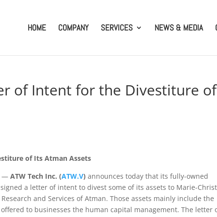
HOME
COMPANY
SERVICES
NEWS & MEDIA
 of Intent for the Divestiture of
estiture of Its Atman Assets
) —
ATW Tech Inc. (
ATW.V
)
announces today that its fully-owned
igned a letter of intent to divest some of its assets to Marie-Chris
c Research and Services of Atman. Those assets mainly include the
 offered to businesses the human capital management. The letter 