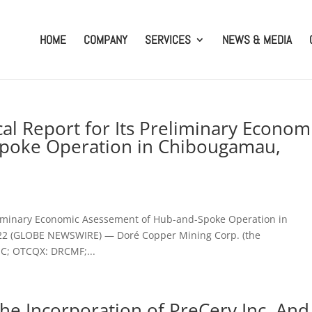
HOME
COMPANY
SERVICES
NEWS & MEDIA
al Report for Its Preliminary Econom
poke Operation in Chibougamau,
reliminary Economic Asessement of Hub-and-Spoke Operation in
2 (GLOBE NEWSWIRE) — Doré Copper Mining Corp. (the
MC; OTCQX: DRCMF;...
 Incorporation of PreCerv Inc. And