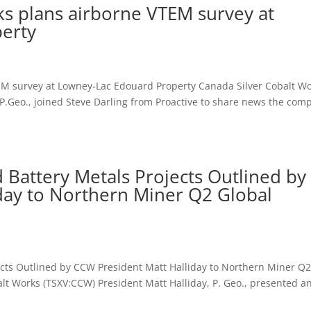
ks plans airborne VTEM survey at
erty
EM survey at Lowney-Lac Edouard Property Canada Silver Cobalt W
P.Geo., joined Steve Darling from Proactive to share news the com
d Battery Metals Projects Outlined by
day to Northern Miner Q2 Global
jects Outlined by CCW President Matt Halliday to Northern Miner Q
 Works (TSXV:CCW) President Matt Halliday, P. Geo., presented a