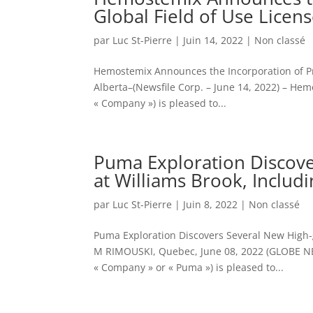
Global Field of Use Licen
par
Luc St-Pierre
|
Juin 14, 2022
|
Non classé
Hemostemix Announces the Incorporation of Pre
Alberta–(Newsfile Corp. – June 14, 2022) – He
« Company ») is pleased to...
Puma Exploration Discov
at Williams Brook, Includ
par
Luc St-Pierre
|
Juin 8, 2022
|
Non classé
Puma Exploration Discovers Several New High-g
M RIMOUSKI, Quebec, June 08, 2022 (GLOBE NE
« Company » or « Puma ») is pleased to...