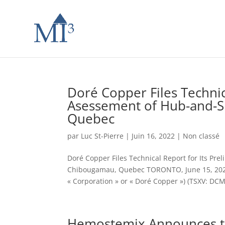
Doré Copper Files Technic
Asessement of Hub-and-S
Quebec
par
Luc St-Pierre
|
Juin 16, 2022
|
Non classé
Doré Copper Files Technical Report for Its P
Chibougamau, Quebec TORONTO, June 15, 202
« Corporation » or « Doré Copper ») (TSXV: DC
Hemostemix Announces the