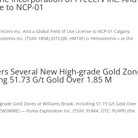
se to NCP-01
Cerv Inc. And a Global Field of Use License to NCP-01 Calgary,
mostemix Inc. (TSXV: HEM) (OTCQB: HMTXF) (« Hemostemix » or the
ers Several New High-grade Gold Zon
ing 51.73 G/t Gold Over 1.85 M
rade Gold Zones at Williams Brook, Including 51.73 G/t Gold Over 
WSWIRE) — Puma Exploration Inc. (TSXV: PUMA, OTC: PUXPF) (the