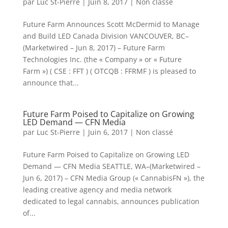
par
Luc St-Pierre
|
Juin 8, 2017
|
Non classé
Future Farm Announces Scott McDermid to Manage
and Build LED Canada Division VANCOUVER, BC–
(Marketwired – Jun 8, 2017) – Future Farm
Technologies Inc. (the « Company » or « Future
Farm ») ( CSE : FFT ) ( OTCQB : FFRMF ) is pleased to
announce that...
Future Farm Poised to Capitalize on Growing
LED Demand — CFN Media
par
Luc St-Pierre
|
Juin 6, 2017
|
Non classé
Future Farm Poised to Capitalize on Growing LED
Demand — CFN Media SEATTLE, WA–(Marketwired –
Jun 6, 2017) – CFN Media Group (« CannabisFN »), the
leading creative agency and media network
dedicated to legal cannabis, announces publication
of...