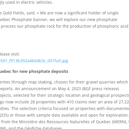
ly used in electric vehicles.
Gold Fields, said, « We are now a significant holder of single
uebec Phosphate banner, we will explore our new phosphate
 process our phosphate rock for the production of phosphoric acid
ease visit:
87691_f913b392a4b64b3c_001full.jpg
 Quebec for new phosphate deposits
ties through map staking, chosen for their gravel quarries which
e reports. An announcement on May 4, 2023 (BGF press release)
jects, selected for their strategic location and geological prospect
s now include 28 properties with 410 claims over an area of 27,2
lties. The selection criteria focused on properties with documente
P2O5) or those with sample data available and open for exploration
d from the Ministère des Ressources Naturelles of Quebec (MERN), 
M), and the Géofiche databases.