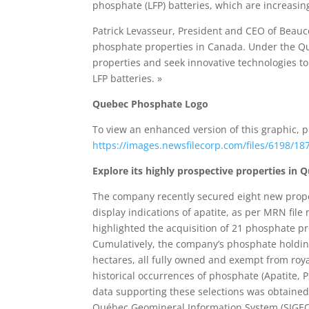
phosphate (LFP) batteries, which are increasing
Patrick Levasseur, President and CEO of Beauce 
phosphate properties in Canada. Under the Q
properties and seek innovative technologies to
LFP batteries. »
Quebec Phosphate Logo
To view an enhanced version of this graphic, pl
https://images.newsfilecorp.com/files/6198/1
Explore its highly prospective properties in
The company recently secured eight new proper
display indications of apatite, as per MRN fil
highlighted the acquisition of 21 phosphate pro
Cumulatively, the company’s phosphate holding
hectares, all fully owned and exempt from roya
historical occurrences of phosphate (Apatite, 
data supporting these selections was obtaine
Québec Geomineral Information System (SIGEO