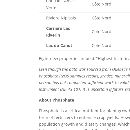
Car. De L’Anse
Côte Nord
Verte
Riviere Nipissis
Côte Nord
Carriere Lac
Côte Nord
Riverin
Lac du Canot
Côte Nord
Eight new properties in bold *Highest histori
Even though the data was sourced from Quebec’s M
phosphate P2O5 samples results, grades, mineraliz
person has not completed sufficient work to valida
Instrument (NI) 43-101; it is uncertain if future e
About Phosphate
Phosphate is a critical nutrient for plant growt
form of fertilizers to enhance crop yields. Ho
population growth and dietary changes, which 