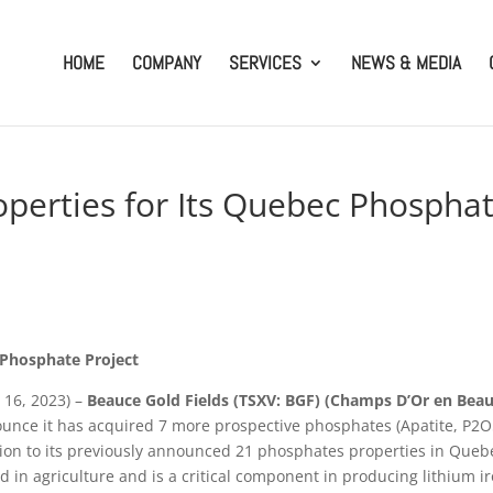
HOME
COMPANY
SERVICES
NEWS & MEDIA
perties for Its Quebec Phospha
 Phosphate Project
 16, 2023) –
Beauce Gold Fields (TSXV: BGF) (Champs D’Or en Beau
nounce it has acquired 7 more prospective phosphates (Apatite, P2O
tion to its previously announced 21 phosphates properties in Queb
d in agriculture and is a critical component in producing lithium i