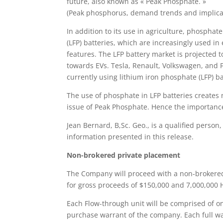
future, also known as « Peak Phosphate. »
(Peak phosphorus, demand trends and implicatio
In addition to its use in agriculture, phospha
(LFP) batteries, which are increasingly used in 
features. The LFP battery market is projected t
towards EVs. Tesla, Renault, Volkswagen, and F
currently using lithium iron phosphate (LFP) ba
The use of phosphate in LFP batteries creates 
issue of Peak Phosphate. Hence the importance
Jean Bernard, B,Sc. Geo., is a qualified perso
information presented in this release.
Non-brokered private placement
The Company will proceed with a non-brokered 
for gross proceeds of $150,000 and 7,000,000 H
Each Flow-through unit will be comprised of 
purchase warrant of the company. Each full wa